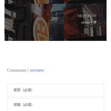
NEXT POST
cross十字
Comments |
NOTHING