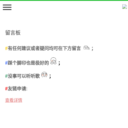
留言板
#
有任何建议或者疑问均可在下方留言
；
#
踩个脚印也是极好的
；
首页
嘀嘀咕咕
#
没事可以听听歌
；
留言板
#
友链申请:
邻居们
查看详情
关于
豆包