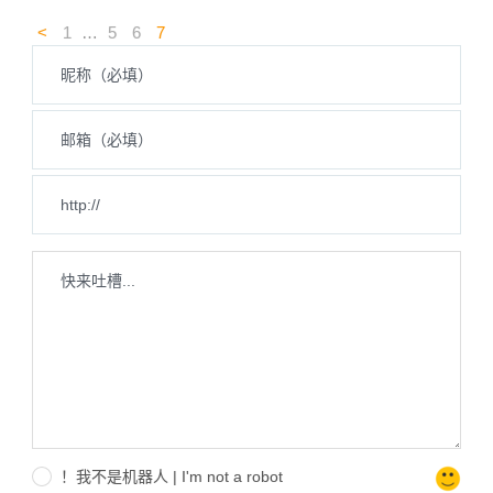
<
1
…
5
6
7
！我不是机器人 | I'm not a robot