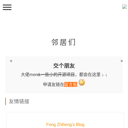
邻居们
交个朋友
首页
大佬men
&一些小的开源项目
，都会在这里
↓ ↓
嘀嘀咕咕
申请友链在
留言板
留言板
邻居们
友情链接
关于
豆包
Feng Zhiheng's Blog