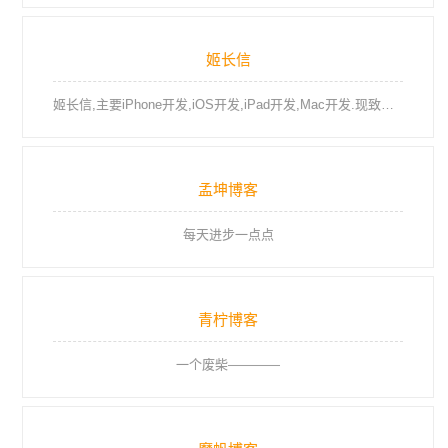
姬长信
姬长信,主要iPhone开发,iOS开发,iPad开发,Mac开发.现致力为所有移动开发者提供资讯服务、问答服务、代码下载、工具库及服务。
孟坤博客
每天进步一点点
青柠博客
一个废柴————