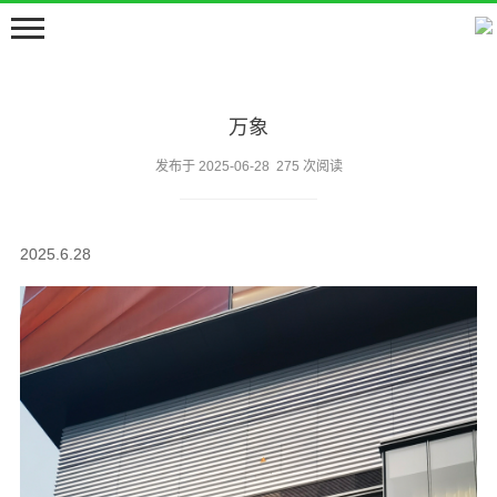
万象
发布于 2025-06-28 275 次阅读
2025.6.28
首页
嘀嘀咕咕
留言板
邻居们
关于
豆包