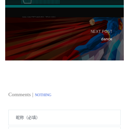
NEXT POST
dance
Comments |
NOTHING