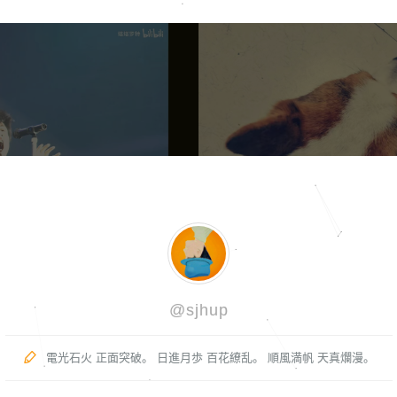
@sjhup

電光石火 正面突破。 日進月歩 百花繚乱。 順風満帆 天真爛漫。