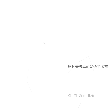
这种天气真的是绝了 又

情
游记
生活