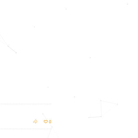

0
