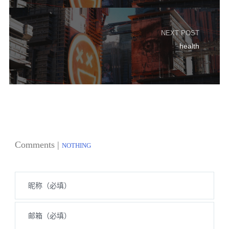
NEXT POST
health
Comments |
NOTHING