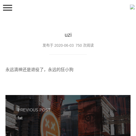
uzi
发布于 2020-06-03 750 次阅读
永远滴神还是退役了，永远的狂小狗
首页
嘀嘀咕咕
留言板
邻居们
PREVIOUS POST
关于
fat
豆包