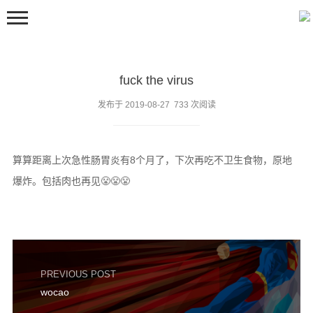
fuck the virus
发布于 2019-08-27 733 次阅读
算算距离上次急性肠胃炎有8个月了，下次再吃不卫生食物，原地
首页
爆炸。包括肉也再见😤😤😤
嘀嘀咕咕
留言板
邻居们
关于
PREVIOUS POST
豆包
wocao