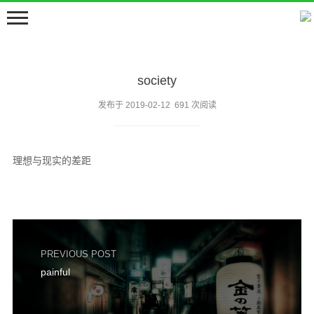
society
发布于 2019-02-12 691 次阅读
理想与现实的差距
首页
嘀嘀咕咕
留言板
邻居们
PREVIOUS POST
关于
painful
豆包