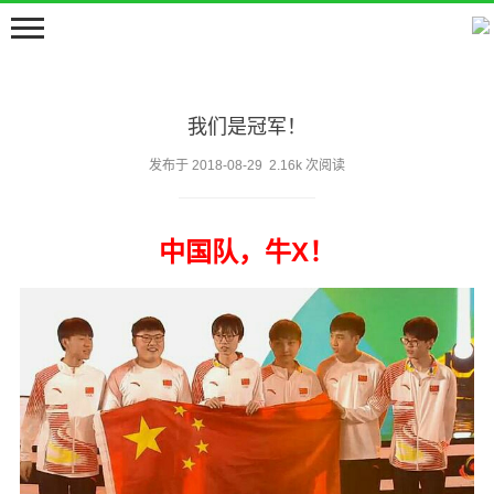
我们是冠军！
发布于 2018-08-29 2.16k 次阅读
中国队，牛X！
首页
嘀嘀咕咕
留言板
邻居们
关于
豆包