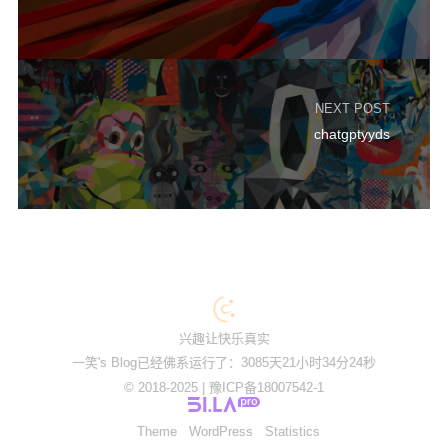
NEXT POST
chatgptyyds
兴趣让快乐真实
一笑's Blog已经佛系运行了：3085天21小时34分24秒
© 2018-2025 |
豫ICP备18007542-1
Theme
WordPress
Statistics